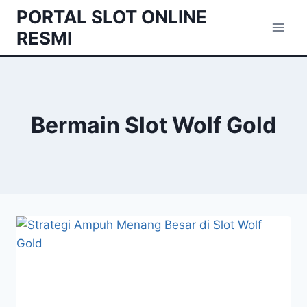
Skip
PORTAL SLOT ONLINE
to
RESMI
content
Bermain Slot Wolf Gold