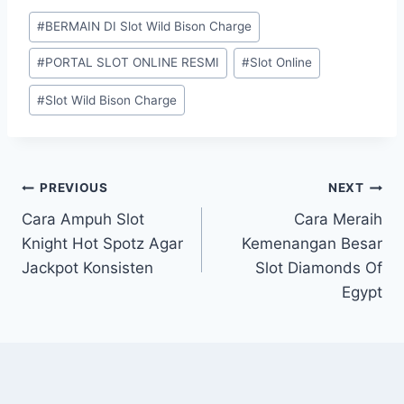
Post
#
BERMAIN DI Slot Wild Bison Charge
Tags:
#
PORTAL SLOT ONLINE RESMI
#
Slot Online
#
Slot Wild Bison Charge
Post
PREVIOUS
NEXT
Cara Ampuh Slot
Cara Meraih
navigation
Knight Hot Spotz Agar
Kemenangan Besar
Jackpot Konsisten
Slot Diamonds Of
Egypt