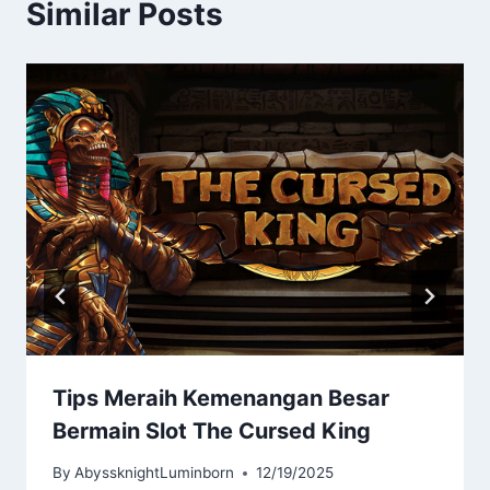
Similar Posts
Tips Meraih Kemenangan Besar
Bermain Slot The Cursed King
By
AbyssknightLuminborn
12/19/2025