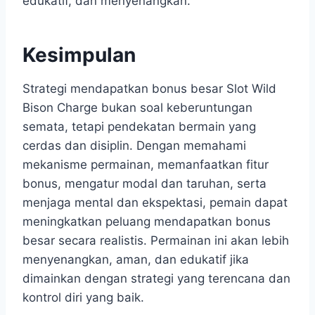
edukatif, dan menyenangkan.
Kesimpulan
Strategi mendapatkan bonus besar Slot Wild
Bison Charge bukan soal keberuntungan
semata, tetapi pendekatan bermain yang
cerdas dan disiplin. Dengan memahami
mekanisme permainan, memanfaatkan fitur
bonus, mengatur modal dan taruhan, serta
menjaga mental dan ekspektasi, pemain dapat
meningkatkan peluang mendapatkan bonus
besar secara realistis. Permainan ini akan lebih
menyenangkan, aman, dan edukatif jika
dimainkan dengan strategi yang terencana dan
kontrol diri yang baik.