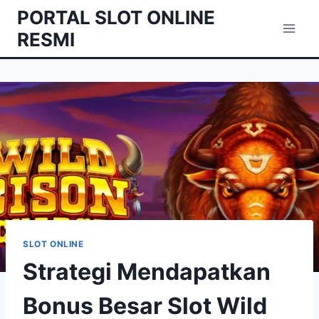
Skip
PORTAL SLOT ONLINE
to
RESMI
content
SLOT ONLINE
Strategi Mendapatkan
Bonus Besar Slot Wild