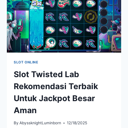
CEPAT
SLOT ONLINE
Slot Twisted Lab
Rekomendasi Terbaik
Untuk Jackpot Besar
Aman
By
AbyssknightLuminborn
12/18/2025