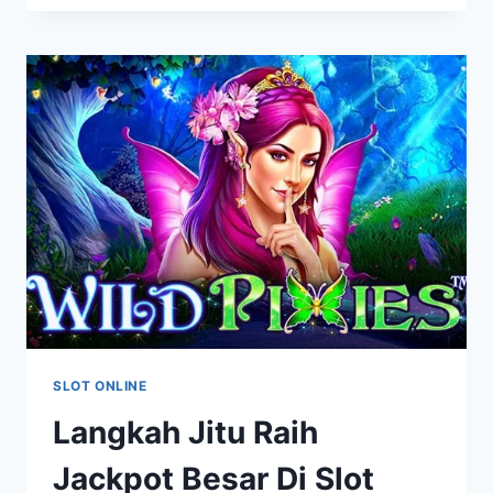
CUAN
BESAR
DI
SLOT
WOLF
LEGEND
MEGAWAYS
SLOT ONLINE
Langkah Jitu Raih
Jackpot Besar Di Slot