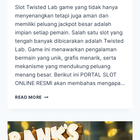
Slot Twisted Lab game yang tidak hanya
menyenangkan tetapi juga aman dan
memiliki peluang jackpot besar adalah
impian setiap pemain. Salah satu slot yang
tengah banyak dibicarakan adalah Twisted
Lab. Game ini menawarkan pengalaman
bermain yang unik, grafis menarik, serta
mekanisme yang mendukung peluang
menang besar. Berikut ini PORTAL SLOT
ONLINE RESMI akan membahas mengapa…
SLOT
READ MORE
TWISTED
LAB
REKOMENDASI
TERBAIK
UNTUK
JACKPOT