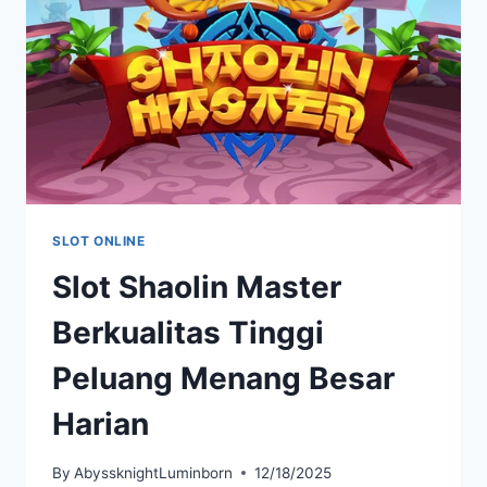
BESAR
SLOT ONLINE
Slot Shaolin Master
Berkualitas Tinggi
Peluang Menang Besar
Harian
By
AbyssknightLuminborn
12/18/2025