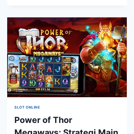
RAIH
JACKPOT
BESAR
DI
SLOT
WILD
PIXIES
SLOT ONLINE
Power of Thor
Megaways: Strategi Main